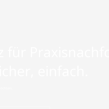
 für Praxisnachf
icher, einfach.
möchten.