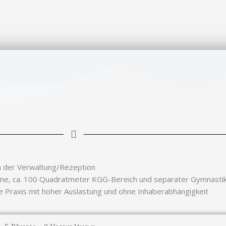
S
S
e
e
i
i
t
t
e
e
n der Verwaltung/Rezeption
me, ca. 100 Quadratmeter KGG-Bereich und separater Gymnasti
erte Praxis mit hoher Auslastung und ohne Inhaberabhängigkeit