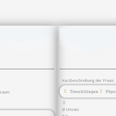
Kurzbeschreibung der Praxis
Treuchtlingen
Physi
kraum
Ø Umsatz
K.A.