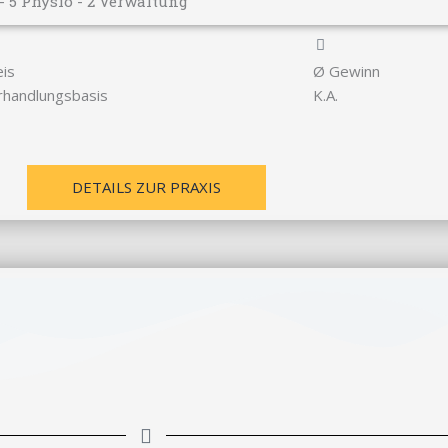
 - 5 Physio - 2 Verwaltung
eis
Ø Gewinn
rhandlungsbasis
K.A.
DETAILS ZUR PRAXIS