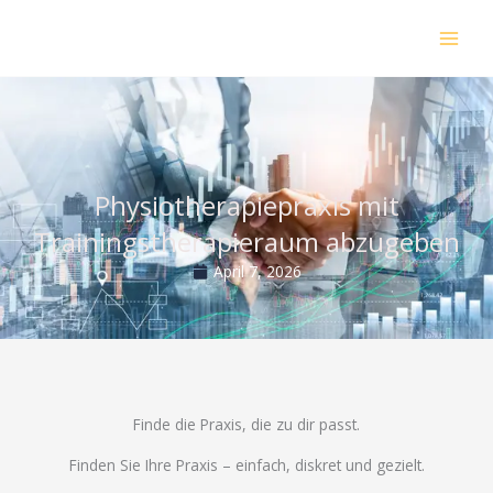
Zum
Inhalt
springen
Physiotherapiepraxis mit
Trainingstherapieraum abzugeben
April 7, 2026
Finde die Praxis, die zu dir passt.
Finden Sie Ihre Praxis – einfach, diskret und gezielt.