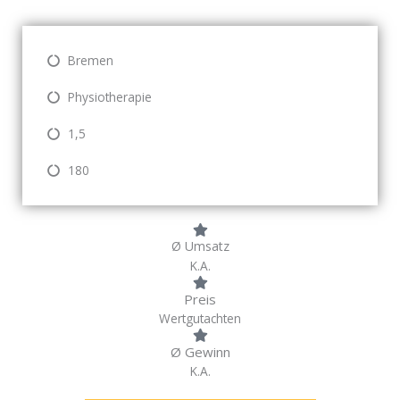
Bremen
Physiotherapie
1,5
180
Ø Umsatz
K.A.
Preis
Wertgutachten
Ø Gewinn
K.A.